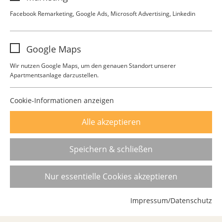
6. OBERGESCHOSS
Anbieter
Google Analytics
Facebook Remarketing, Google Ads, Microsoft Advertising, Linkedin
Laufzeit
1 Jahr
Name
FB-Pixel
Google Maps
Diese Gruppe beinhaltet alle Skripte für
Anbieter
Facebook
analytisches Tracking und zugehörige
Zweck
Wir nutzen Google Maps, um den genauen Standort unserer
Cookies. Es hilft uns die Nutzererfahrung
Apartmentsanlage darzustellen.
Laufzeit
1 Jahr
der Website zu verbessern.
Zweck
Facebook Pixel Remarketing
Cookie-Informationen anzeigen
Alle akzeptieren
Campus Living Darmstadt
Speichern & schließen
Haardtring 15
64295 Darmstadt
Nur essentielle Cookies akzeptieren
Impressum/Datenschutz
Kontakt
Impressum
Datenschutz