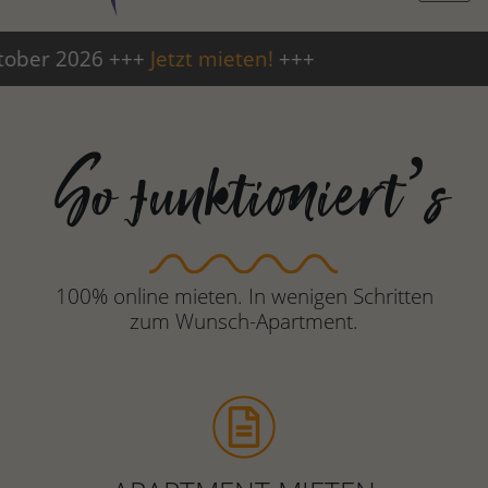
26 +++
Jetzt mieten!
+++
+++ Fre
So funktioniert’s
100% online mieten. In wenigen Schritten
zum Wunsch-Apartment.