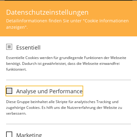
quer.
Datenschutzeinstellungen
Detailinformationen finden Sie unter "Cookie Informationen
anzeigen".
ERDGESCHOSS
Essentiell
1. OBERGESCHOSS
Essentielle Cookies werden für grundlegende Funktionen der Webseite
benötigt. Dadurch ist gewährleistet, dass die Webseite einwandfrei
2. OBERGESCHOSS
funktioniert.
3. OBERGESCHOSS
Analyse und Performance
Diese Gruppe beinhaltet alle Skripte für analytisches Tracking und
4. OBERGESCHOSS
zugehörige Cookies. Es hilft uns die Nutzererfahrung der Website zu
verbessern.
5. OBERGESCHOSS
Name
analytics
Marketing