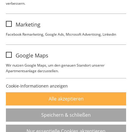
verbessern.
Name
analytics
Marketing
Anbieter
Google Analytics
Facebook Remarketing, Google Ads, Microsoft Advertising, Linkedin
Laufzeit
1 Jahr
Name
FB-Pixel
Google Maps
Diese Gruppe beinhaltet alle Skripte für
Anbieter
Facebook
analytisches Tracking und zugehörige
Zweck
Wir nutzen Google Maps, um den genauen Standort unserer
Cookies. Es hilft uns die Nutzererfahrung
Apartmentsanlage darzustellen.
Laufzeit
1 Jahr
der Website zu verbessern.
Campus Living Darmstadt
Haardtring 15
Zweck
Facebook Pixel Remarketing
Cookie-Informationen anzeigen
64295 Darmstadt
Alle akzeptieren
Kontakt
Impressum
Datenschutz
Speichern & schließen
Nur essentielle Cookies akzeptieren